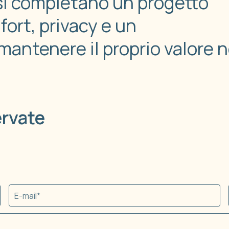
isi completano un progetto
ort, privacy e un
antenere il proprio valore n
ervate