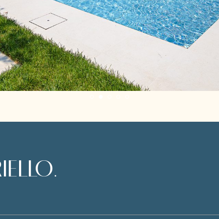
1
2
3
4
5
RIELLO
.